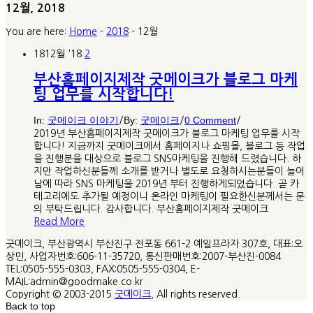
12월, 2018
You are here:
Home
-
2018
-
12월
18
12월 '18
2
부산홈페이지제작 굿메이크가 블로그 마케
팅 업무를 시작합니다!
In:
굿메이크 이야기
By:
굿메이크
0 Comment
/
/
/
2019년 부산홈페이지제작 굿메이크가 블로그 마케팅 업무를 시작
합니다! 지금까지 굿메이크에서 홈페이지나 쇼핑몰, 블로그 등 작업
을 진행분을 대상으로 블로그 SNS마케팅을 진행해 드렸습니다. 하
지만 작업하신분들께 소개를 받거나 별도로 요청하시는분들이 늘어
남에 따라 SNS 마케팅을 2019년 부터 진행하게되었습니다. 곧 카
테고리에도 추가될 예정이니 온라인 마케팅이 필요한신분께서는 문
의 부탁드립니다. 감사합니다. 부산홈페이지제작 굿메이크
Read More
굿메이크, 부산광역시 부산진구 전포동 661-2 예일프라자 307호, 대표:오
상민, 사업자번호:606-11-35720, 통신판매번호:2007-부산진-0084
TEL:0505-555-0303, FAX:0505-555-0304, E-
MAIL:admin@goodmake.co.kr
Copyright © 2003-2015
굿메이크
, All rights reserved.
Back to top