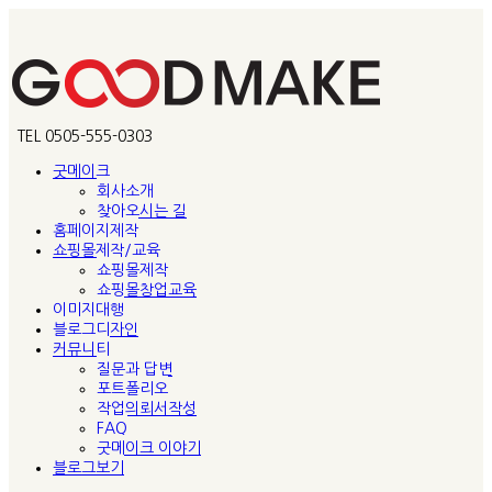
TEL 0505-555-0303
굿메이크
회사소개
찾아오시는 길
홈페이지제작
쇼핑몰제작/교육
쇼핑몰제작
쇼핑몰창업교육
이미지대행
블로그디자인
커뮤니티
질문과 답변
포트폴리오
작업의뢰서작성
FAQ
굿메이크 이야기
블로그보기