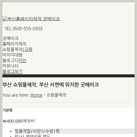
TEL 0505-555-0303
굿메이크
홈페이지제작
쇼핑몰제작/교육
이미지대행
블로그디자인
커뮤니티
블로그보기
부산 쇼핑몰제작, 부산 서면에 위치한 굿메이크
You are here:
Home
-
쇼핑몰제작
기본형
￦400,000
제작비
맞춤작업/시안1/수정1회
PG사 계약비용 별도